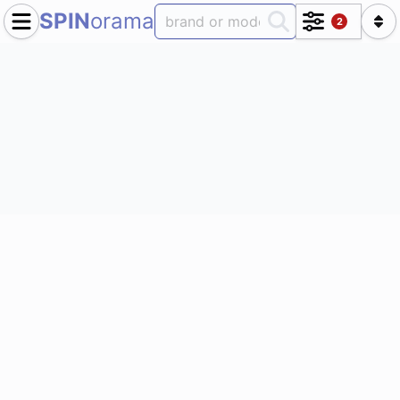
SPIN
orama
2