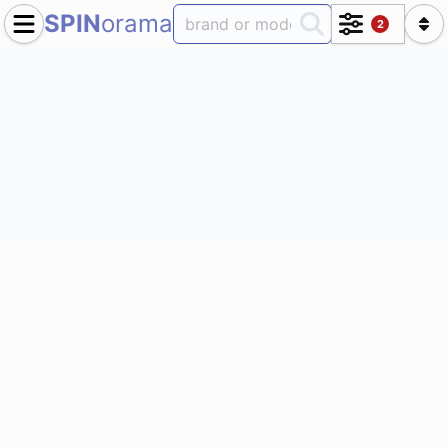
SPIN
orama
2