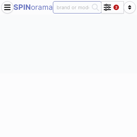
SPIN
orama
2