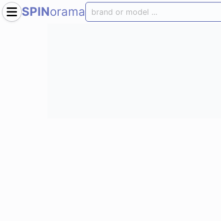
SPIN
orama