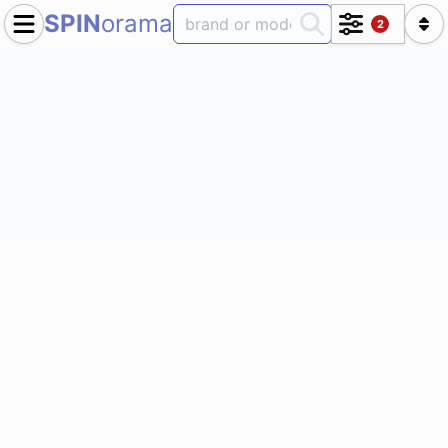
SPIN
orama
2