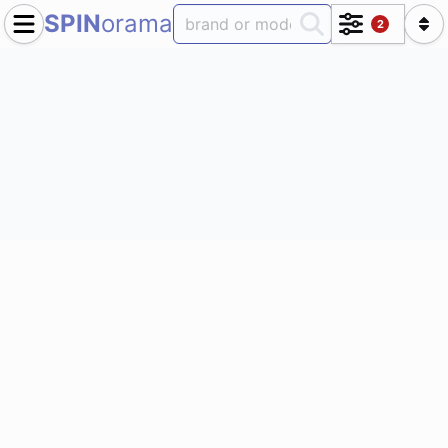
SPIN
orama
2