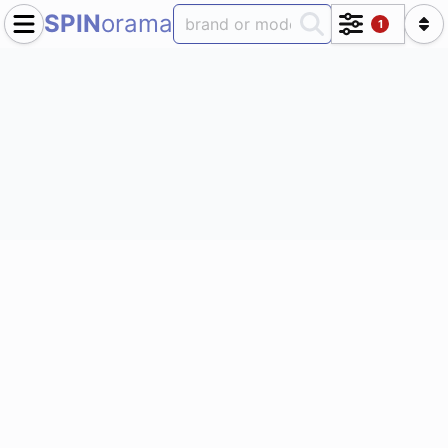
SPIN
orama
1