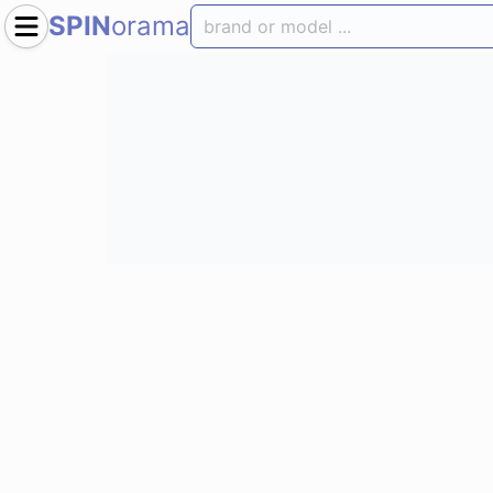
SPIN
orama