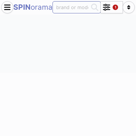
SPIN
orama
1