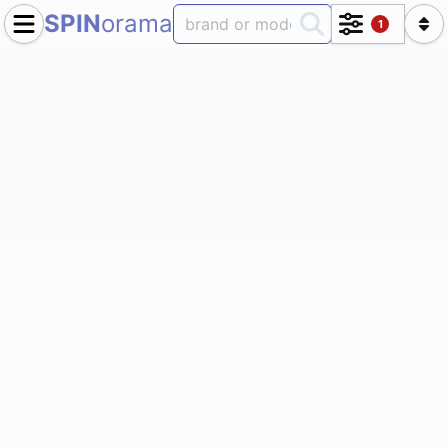
SPIN
orama
1