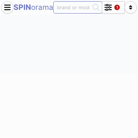
SPIN
orama
1